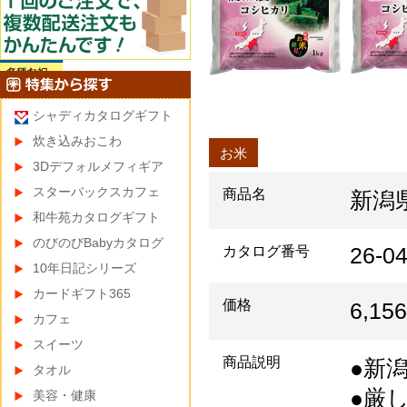
シャディカタログギフト
炊き込みおこわ
お米
3Dデフォルメフィギア
スターバックスカフェ
商品名
新潟
和牛苑カタログギフト
のびのびBabyカタログ
26-0
カタログ番号
10年日記シリーズ
カードギフト365
価格
6,1
カフェ
スイーツ
商品説明
●新
タオル
●厳
美容・健康