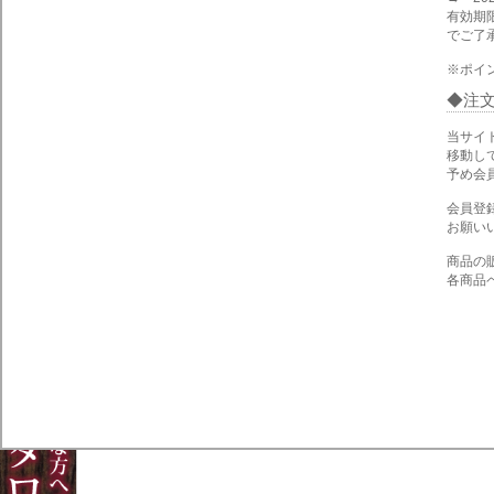
有効期
でご了
※ポイ
注
当サイ
移動し
予め会
会員登
お願い
商品の
各商品