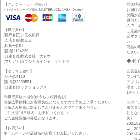
【クレジットカード払い】
発送時
お届け
クレジットカード(VISA, MASTER, JCB, AMEX, Diners)
欠陥が
原則と
ので、
【銀行振込】
ご返品
[銀行名]三井住友銀行
必ずタ
[支店名]鶴橋支店
い。
[店番号]107
商品の
[普通]1124229
ださい
[口座名義]株式会社 大トウ
ポ
[フリガナ]カブシキガイシャ ダイトウ
【ゆうちょ銀行】
会員登
[記 号]14110
プレゼ
[番 号]32880551
アプリ
[口座名]タッグショップス
溜まっ
1円と
※銀行振込の場合(ゆうちょ銀行含む)
お振込手数料はお客様負担となりますので予めご了承ください。
※ポイ
お振込み用紙は対応しておりませんのでご了承ください。
※スタ
ご注文後14日以内にお支払いください。
効とな
ご入金確認後の発送となります。
例）
2021
【お店払い】
→ 202
ホームページの店舗名のお店でお支払いください。
2021
→ 202