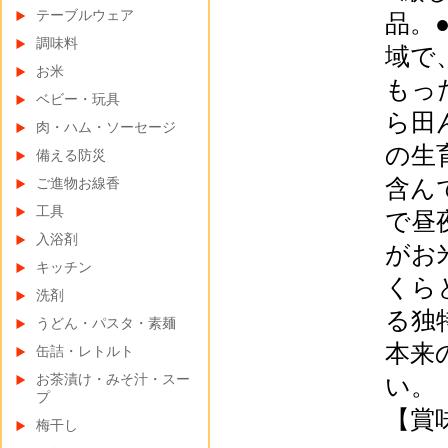
テーブルウェア
品。
調味料
域で
お米
もっ
ベビー・玩具
ら田
肉・ハム・ソーセージ
の生
備える防災
含ん
ご進物お線香
工具
で昼
入浴剤
がお
キッチン
くら
洗剤
る独
うどん・パスタ・素麺
本来
缶詰・レトルト
お茶漬け・みそ汁・スー
い。
プ
【賞
梅干し