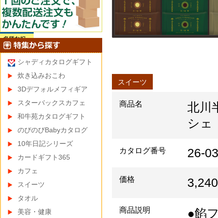
シャディカタログギフト
炊き込みおこわ
スイーツ
3Dデフォルメフィギア
スターバックスカフェ
商品名
北川
和牛苑カタログギフト
シェ
のびのびBabyカタログ
10年日記シリーズ
26-0
カタログ番号
カードギフト365
カフェ
価格
3,2
スイーツ
タオル
商品説明
●餡
美容・健康