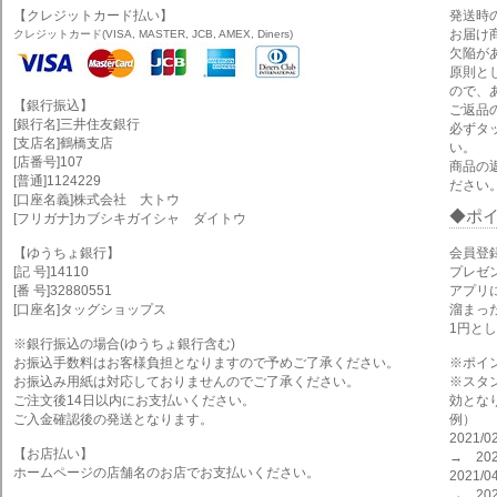
【クレジットカード払い】
発送時
お届け
クレジットカード(VISA, MASTER, JCB, AMEX, Diners)
欠陥が
原則と
ので、
【銀行振込】
ご返品
[銀行名]三井住友銀行
必ずタ
[支店名]鶴橋支店
い。
[店番号]107
商品の
[普通]1124229
ださい
[口座名義]株式会社 大トウ
ポ
[フリガナ]カブシキガイシャ ダイトウ
【ゆうちょ銀行】
会員登
[記 号]14110
プレゼ
[番 号]32880551
アプリ
[口座名]タッグショップス
溜まっ
1円と
※銀行振込の場合(ゆうちょ銀行含む)
お振込手数料はお客様負担となりますので予めご了承ください。
※ポイ
お振込み用紙は対応しておりませんのでご了承ください。
※スタ
ご注文後14日以内にお支払いください。
効とな
ご入金確認後の発送となります。
例）
2021
【お店払い】
→ 202
ホームページの店舗名のお店でお支払いください。
2021
→ 202