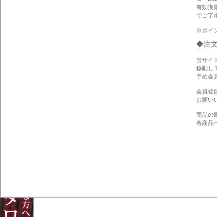
有効期
でご了
※ポイ
注
当サイ
移動し
予め会
会員登
お願い
商品の
各商品