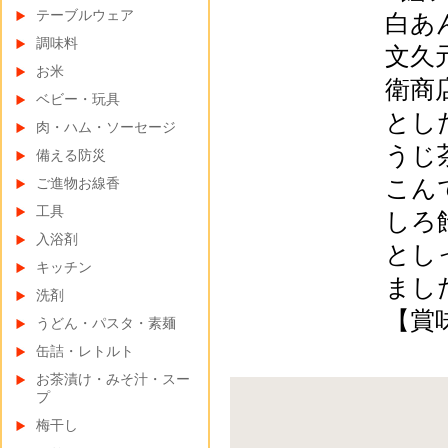
テーブルウェア
白あ
調味料
文久
お米
衛商
ベビー・玩具
とし
肉・ハム・ソーセージ
うじ
備える防災
こん
ご進物お線香
工具
しろ
入浴剤
とし
キッチン
まし
洗剤
【賞
うどん・パスタ・素麺
缶詰・レトルト
お茶漬け・みそ汁・スー
プ
梅干し