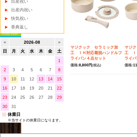
出産祝い
出産内祝い
快気祝い
香典返し
«
2026-08
»
マジクック セラミック加
マジク
日
月
火
水
木
金
土
工 ＩＨ対応着脱ハンドルフ
工 Ｉ
ライパン４点セット
ライパ
1
価格:
8,800円
価格:
1
(税込)
2
3
4
5
6
7
8
9
10
11
12
13
14
15
16
17
18
19
20
21
22
23
24
25
26
27
28
29
30
31
休業日
※当サイトの休業日になります。