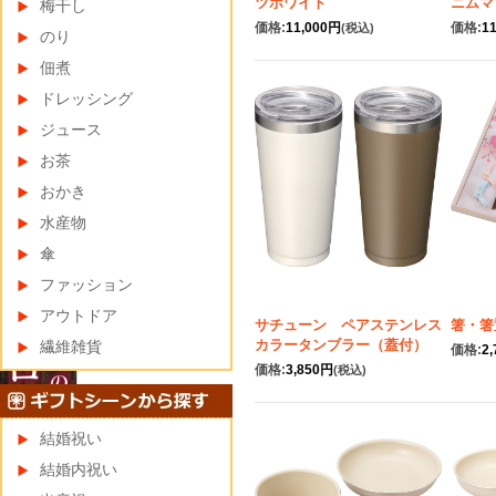
ツホワイト
ニムマ
梅干し
価格:
11,000円
価格:
1
(税込)
のり
佃煮
ドレッシング
ジュース
お茶
おかき
水産物
傘
ファッション
アウトドア
サチューン ペアステンレス
箸・箸
カラータンブラー（蓋付）
繊維雑貨
価格:
2
価格:
3,850円
(税込)
結婚祝い
結婚内祝い