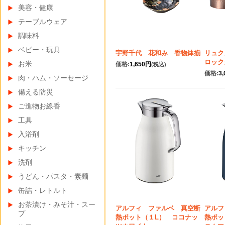
美容・健康
テーブルウェア
調味料
ベビー・玩具
宇野千代 花和み 香物鉢揃
リュク
ロック
お米
価格:
1,650円
(税込)
価格:
3
肉・ハム・ソーセージ
備える防災
ご進物お線香
工具
入浴剤
キッチン
洗剤
うどん・パスタ・素麺
缶詰・レトルト
お茶漬け・みそ汁・スー
アルフィ ファルベ 真空断
アルフ
プ
熱ポット（１L） ココナッ
熱ポッ