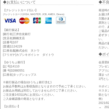
お支払いについて
不
【クレジットカード払い】
発送時
お届け
クレジットカード(VISA, MASTER, JCB, AMEX, Diners)
欠陥が
原則と
ので、
【銀行振込】
ご返品
[銀行名]三井住友銀行
必ずタ
[支店名]鶴橋支店
い。
[店番号]107
商品の
[普通]1124229
ださい
[口座名義]株式会社 大トウ
ポ
[フリガナ]カブシキガイシャ ダイトウ
【ゆうちょ銀行】
会員登
[記 号]14110
プレゼ
[番 号]32880551
アプリ
[口座名]タッグショップス
溜まっ
1円と
※銀行振込の場合(ゆうちょ銀行含む)
お振込手数料はお客様負担となりますので予めご了承ください。
※ポイ
お振込み用紙は対応しておりませんのでご了承ください。
※スタ
ご注文後14日以内にお支払いください。
効とな
ご入金確認後の発送となります。
例）
2021
【お店払い】
→ 202