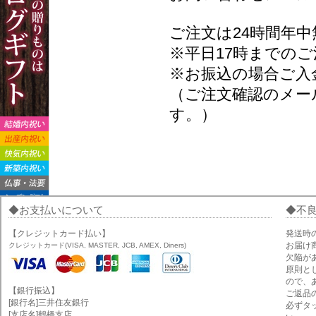
ご注文は24時間年
※平日17時までのご
※お振込の場合ご入
（ご注文確認のメー
す。）
お支払いについて
不
【クレジットカード払い】
発送時
お届け
クレジットカード(VISA, MASTER, JCB, AMEX, Diners)
欠陥が
原則と
ので、
【銀行振込】
ご返品
[銀行名]三井住友銀行
必ずタ
[支店名]鶴橋支店