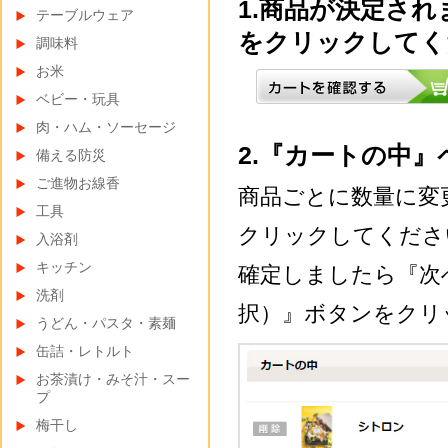
1.商品が決定さ
テーブルウェア
をクリックしてく
調味料
お米
ベビー・玩具
肉・ハム・ソーセージ
2.『カートの中
備える防災
ご進物お線香
商品ごとに数量に変
工具
クリックしてくださ
入浴剤
キッチン
確定しましたら『次
洗剤
択）』ボタンをクリ
うどん・パスタ・素麺
缶詰・レトルト
お茶漬け・みそ汁・スー
プ
梅干し