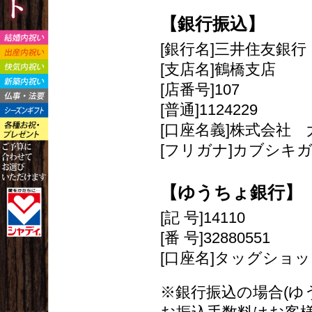
【銀行振込】
[銀行名]三井住友銀行
[支店名]鶴橋支店
[店番号]107
[普通]1124229
[口座名義]株式会社
[フリガナ]カブシキ
【ゆうちょ銀行】
[記 号]14110
[番 号]32880551
[口座名]タッグショ
※銀行振込の場合(ゆ