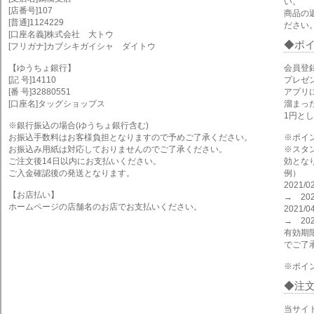
い。
[店番号]107
商品の
[普通]1124229
ださい
[口座名義]株式会社 大トウ
ポ
[フリガナ]カブシキガイシャ ダイトウ
【ゆうちょ銀行】
会員登
[記 号]14110
プレゼ
[番 号]32880551
アプリ
[口座名]タッグショップス
溜まっ
1円と
※銀行振込の場合(ゆうちょ銀行含む)
お振込手数料はお客様負担となりますので予めご了承ください。
※ポイ
お振込み用紙は対応しておりませんのでご了承ください。
※スタ
ご注文後14日以内にお支払いください。
効とな
ご入金確認後の発送となります。
例）
2021
【お店払い】
→ 202
ホームページの店舗名のお店でお支払いください。
2021
→ 202
有効期
でご了
※ポイ
注
当サイ