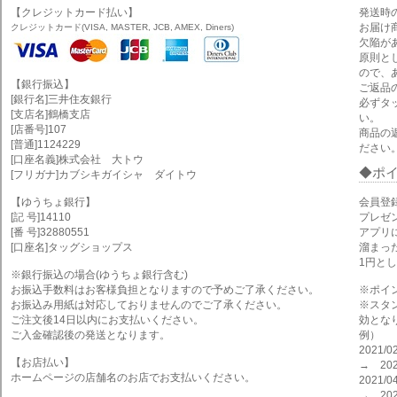
【クレジットカード払い】
発送時
お届け
クレジットカード(VISA, MASTER, JCB, AMEX, Diners)
欠陥が
原則と
ので、
【銀行振込】
ご返品
[銀行名]三井住友銀行
必ずタ
[支店名]鶴橋支店
い。
[店番号]107
商品の
[普通]1124229
ださい
[口座名義]株式会社 大トウ
ポ
[フリガナ]カブシキガイシャ ダイトウ
【ゆうちょ銀行】
会員登
[記 号]14110
プレゼ
[番 号]32880551
アプリ
[口座名]タッグショップス
溜まっ
1円と
※銀行振込の場合(ゆうちょ銀行含む)
お振込手数料はお客様負担となりますので予めご了承ください。
※ポイ
お振込み用紙は対応しておりませんのでご了承ください。
※スタ
ご注文後14日以内にお支払いください。
効とな
ご入金確認後の発送となります。
例）
2021
【お店払い】
→ 202
ホームページの店舗名のお店でお支払いください。
2021
→ 202