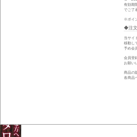
有効期
でご了
※ポイ
注
当サイ
移動し
予め会
会員登
お願い
商品の
各商品