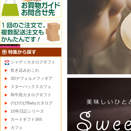
シャディカタログギフト
炊き込みおこわ
3Dデフォルメフィギア
スターバックスカフェ
和牛苑カタログギフト
のびのびBabyカタログ
10年日記シリーズ
カードギフト365
カフェ