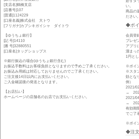
必ずタ
[支店名]鶴橋支店
い。
[店番号]107
商品の
[普通]1124229
ださい
[口座名義]株式会社 大トウ
ポ
[フリガナ]カブシキガイシャ ダイトウ
【ゆうちょ銀行】
会員登
[記 号]14110
プレゼ
[番 号]32880551
アプリ
[口座名]タッグショップス
溜まっ
1円と
※銀行振込の場合(ゆうちょ銀行含む)
お振込手数料はお客様負担となりますので予めご了承ください。
※ポイ
お振込み用紙は対応しておりませんのでご了承ください。
※スタ
ご注文後14日以内にお支払いください。
効とな
ご入金確認後の発送となります。
例）
2021
【お店払い】
→ 202
ホームページの店舗名のお店でお支払いください。
2021
→ 202
有効期
でご了
※ポイ
注