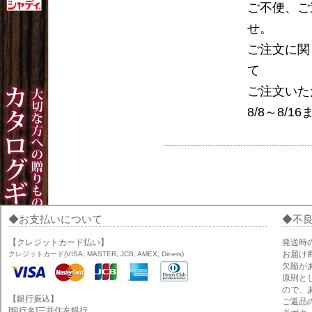
ご不便、ご
せ。
ご注文に関
て
ご注文いた
8/8～8/
お支払いについて
不
【クレジットカード払い】
発送時
お届け
クレジットカード(VISA, MASTER, JCB, AMEX, Diners)
欠陥が
原則と
ので、
【銀行振込】
ご返品
[銀行名]三井住友銀行