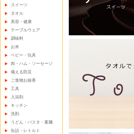
スイーツ
タオル
美容・健康
テーブルウェア
調味料
お米
ベビー・玩具
肉・ハム・ソーセージ
備える防災
ご進物お線香
工具
入浴剤
キッチン
洗剤
うどん・パスタ・素麺
缶詰・レトルト