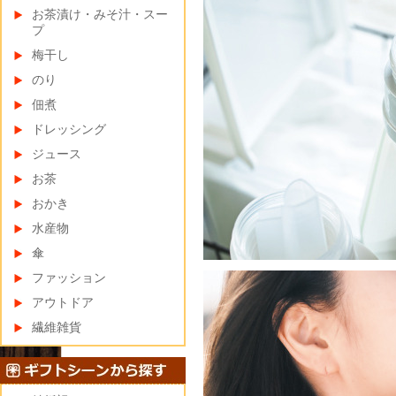
お茶漬け・みそ汁・スー
プ
梅干し
のり
佃煮
ドレッシング
ジュース
お茶
おかき
水産物
傘
ファッション
アウトドア
繊維雑貨