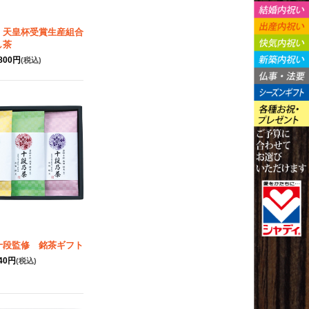
 天皇杯受賞生産組合
し茶
,800円
(税込)
十段監修 銘茶ギフト
240円
(税込)