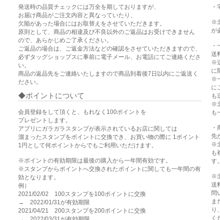
発送時の品質チェックには万全を期しておりますが、
・
お届け商品がご注文内容と異なっていたり、
※
欠陥があった場合にはお取替えをさせていただきます。
が
原則として、商品の相違及び不良以外のご返品はお受けできません
ので、あらかじめご了承ください。
・
ご返品の場合は、ご返金方法などの確認をさせていただきますので、
送
必ずタッグショップスに事前に電子メール、お電話にてご連絡くださ
※
い。
に
商品の返品先をご連絡いたしますので商品到着後7日以内にご返送く
※
ださい。
に
ポイントについて
も
※
会員登録をして頂くと、もれなく100ポイントを
も
プレゼントします。
・
アプリにガラガラスタンプが表示されているお店に関しては
先
溜まったスタンプをポイントに交換でき、お買い物の際に 1ポイント
※
1円として何ポイントからでもご利用いただけます。
も
※ポイントの有効期限は最後の購入から一年間有効です。
す
※スタンプからポイントへ交換されたポイントに関しても一年間の有
※
効となります。
送
例）
問
2021/02/02 100スタンプを100ポイントに交換
ま
→ 2022/01/31が有効期限
り
2021/04/21 200スタンプを200ポイントに交換
く
→ 2022/03/31が有効期限