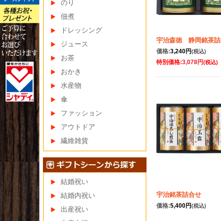
のり
佃煮
ドレッシング
宇治森徳 静岡銘茶詰
ジュース
価格:
3,240円
(税込)
お茶
特別価格:
3,078円
(税込)
おかき
水産物
傘
ファッション
アウトドア
繊維雑貨
結婚祝い
宇治銘茶詰合せ
結婚内祝い
価格:
5,400円
(税込)
出産祝い