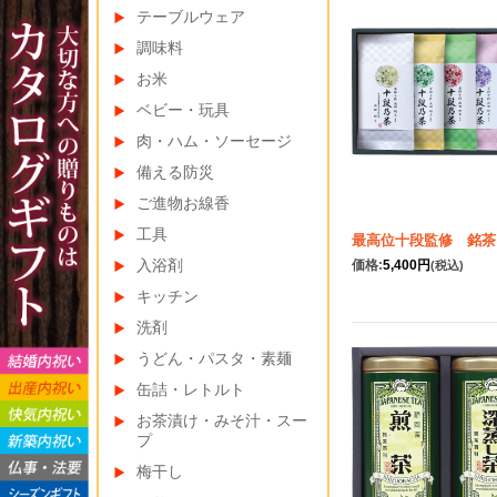
テーブルウェア
調味料
お米
ベビー・玩具
肉・ハム・ソーセージ
備える防災
ご進物お線香
工具
最高位十段監修 銘茶
入浴剤
価格:
5,400円
(税込)
キッチン
洗剤
うどん・パスタ・素麺
缶詰・レトルト
お茶漬け・みそ汁・スー
プ
梅干し