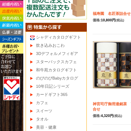
福寿園 名匠茶詰合せ
価格:
10,800円
(税込)
シャディカタログギフト
炊き込みおこわ
3Dデフォルメフィギア
スターバックスカフェ
和牛苑カタログギフト
のびのびBabyカタログ
10年日記シリーズ
カードギフト365
カフェ
神宮司庁御用達銘茶 
合せ
スイーツ
価格:
4,320円
(税込)
タオル
美容・健康