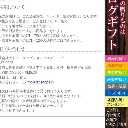
納期について
品のお届けは、ご入金確認後、7日～10日後のお届けとなります。
期指定がある場合は、ご入金日より10日後の
日にちを備考欄にご指定ください。
一部納期指定の出来ない商品もございます。
お中元対象商品の7/1～7/5の納期指定はできません。
お歳暮対象商品の12/1～12/5の納期指定はできません。
お問い合わせ
式会社大トウ タッグショップスグループ
37-0025
阪府大阪市東成区中道３丁目１５番１６号 毎日東ビル３階
時間 AM9:00～PM5:30
休日 土、日、祝日
問い合わせメール
info@tagshops.jp
注文は24時間年中無休にて受け付けております。
平日17時までのご注文は7～10日後の発送となります。
お振込の場合ご入金確認後の発送となります。
ご注文確認のメールは自動返信メールにて
送りさせて頂きます。）