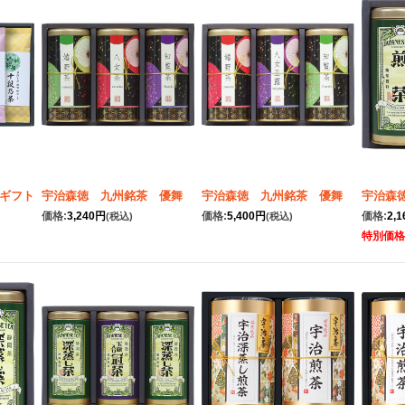
ギフト
宇治森徳 九州銘茶 優舞
宇治森徳 九州銘茶 優舞
宇治森
価格:
3,240円
価格:
5,400円
価格:
2,
(税込)
(税込)
特別価格