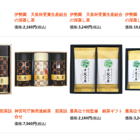
伊勢園 天皇杯受賞生産組合
伊勢園 天皇杯受賞生産組合
伊勢園
の深蒸し茶
の深蒸し茶
の深蒸
価格:
2,160円
価格:
3,240円
価格:
10
(税込)
(税込)
煎茶詰
神宮司庁御用達銘茶 煎茶詰
最高位十段監修 銘茶ギフト
最高位
合せ
価格:
2,160円
価格:
3,
(税込)
価格:
7,560円
(税込)