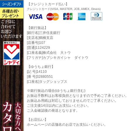
【クレジットカード払い】
クレジットカード(VISA, MASTER, JCB, AMEX, Diners)
【銀行振込】
[銀行名]三井住友銀行
[支店名]鶴橋支店
[店番号]107
[普通]1124229
[口座名義]株式会社 大トウ
[フリガナ]カブシキガイシャ ダイトウ
【ゆうちょ銀行】
[記 号]14110
[番 号]32880551
[口座名]タッグショップス
※銀行振込の場合(ゆうちょ銀行含む)
お振込手数料はお客様負担となりますので予めご了承ください。
お振込み用紙は対応しておりませんのでご了承ください。
ご注文後14日以内にお支払いください。
ご入金確認後の発送となります。
【お店払い】
ホームページの店舗名のお店でお支払いください。