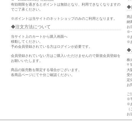
有効期限を過ぎるとポイントは無効となり、利用できなくなりますの
でご了承ください。
商
※ポイントは当サイトのネットショップのみのご利用となります。
納
注文方法について
お
※
当サイト上のカートから購入画面へ
※
移動してください。
※
予め会員登録されている方はログインが必要です。
会員登録されていない方はご購入いただけませんので新規会員登録を
株
お願いいたします。
〒5
商品の販売数を限定する場合がございます。
大
各商品ページにて十分ご確認ください。
受付
定
お
ご
※
※
（
お