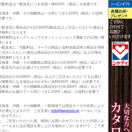
宅配料金は一配送先につき全国一律935円 （税込）が必要です。
北海道・沖縄・その他離島は一カ所につき1,320円（税込）の送料
必要です。
一配送先に商品合計が10,800円(税込)以上ご注文いただいた場合は
料無料となります
送料無料はタッグショップスネットショッピング通販でのお買い物
限ります。
一配送先に「宅配料込」マークの商品と送料別途請求の商品を同時
ご注文いただいた場合は商品合計が10,800円（税込）以上の場合
送料無料となります
北海道・沖縄・その他離島は商品合計が10,800円（税込）以上で
一配送先のみのお届けで1,320円（税込）の送料が必要です。
商品合計が10,800円（税込）以上のご注文をいただいてもお届け
が複数先になる場合はそれぞれに送料935円（税込）が必要です。
北海道・沖縄・その他離島は商品合計が10,800円（税込）以上で
複数先のお届けで一カ所につき1,320円（税込）の送料が必要で
。
北海道、沖縄、その他離島、一部地域では商品サイズや住所により
料が異なりますので、ご注文前に
info@tagshops.jp
メールにてお
い合せ下さい。
た、ご注文いただいた後、個別にお調べさせていただいた内容によ
、メールまたはお電話を差し上げる場合がございますので、ご了承
ださい。