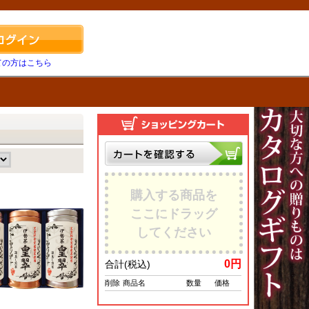
ての方はこちら
購入する商品を
ここにドラッグ
してください
0
円
合計(税込)
削除
商品名
数量
価格