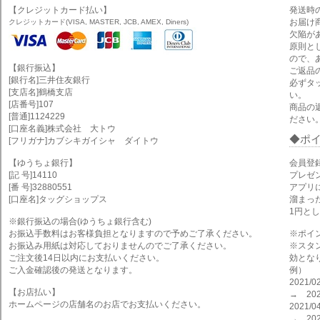
【クレジットカード払い】
発送時
お届け
クレジットカード(VISA, MASTER, JCB, AMEX, Diners)
欠陥が
原則と
ので、
【銀行振込】
ご返品
[銀行名]三井住友銀行
必ずタ
[支店名]鶴橋支店
い。
[店番号]107
商品の
[普通]1124229
ださい
[口座名義]株式会社 大トウ
ポ
[フリガナ]カブシキガイシャ ダイトウ
【ゆうちょ銀行】
会員登
[記 号]14110
プレゼ
[番 号]32880551
アプリ
[口座名]タッグショップス
溜まっ
1円と
※銀行振込の場合(ゆうちょ銀行含む)
お振込手数料はお客様負担となりますので予めご了承ください。
※ポイ
お振込み用紙は対応しておりませんのでご了承ください。
※スタ
ご注文後14日以内にお支払いください。
効とな
ご入金確認後の発送となります。
例）
2021
【お店払い】
→ 202
ホームページの店舗名のお店でお支払いください。
2021
→ 202