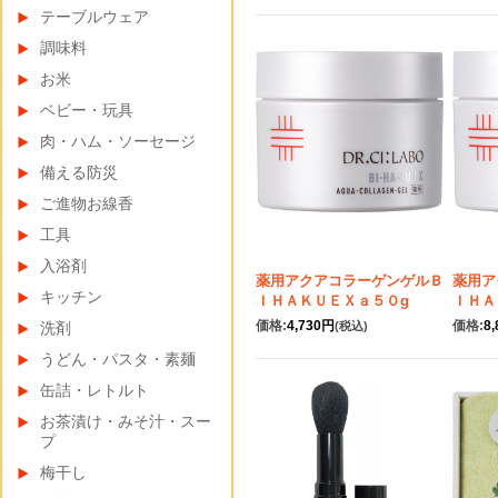
テーブルウェア
調味料
お米
ベビー・玩具
肉・ハム・ソーセージ
備える防災
ご進物お線香
工具
入浴剤
薬用アクアコラーゲンゲルＢ
薬用ア
キッチン
ＩＨＡＫＵＥＸａ５０g
ＩＨＡ
価格:
4,730円
価格:
8
洗剤
(税込)
うどん・パスタ・素麺
缶詰・レトルト
お茶漬け・みそ汁・スー
プ
梅干し