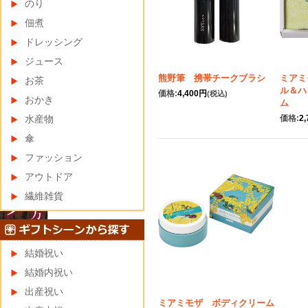
のり
佃煮
ドレッシング
ジュース
熊野筆 携帯チークブラシ
ミアミ
お茶
ル＆ハ
価格:
4,400円
(税込)
おかき
ム
水産物
価格:
2
傘
ファッション
アウトドア
繊維雑貨
結婚祝い
結婚内祝い
出産祝い
ミアミモザ ボディクリーム