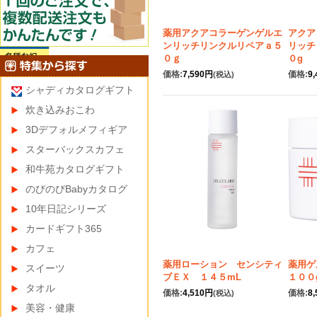
薬用アクアコラーゲンゲルエ
アクア
ンリッチリンクルリペアａ５
リッチ
０ｇ
０g
価格:
7,590円
価格:
9
(税込)
シャディカタログギフト
炊き込みおこわ
3Dデフォルメフィギア
スターバックスカフェ
和牛苑カタログギフト
のびのびBabyカタログ
10年日記シリーズ
カードギフト365
カフェ
薬用ローション センシティ
薬用
スイーツ
ブＥＸ １４５mL
１００
タオル
価格:
4,510円
価格:
8
(税込)
美容・健康