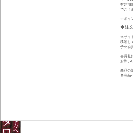
有効期
でご了
※ポイ
注
当サイ
移動し
予め会
会員登
お願い
商品の
各商品