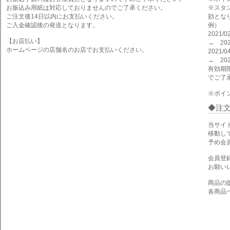
お振込み用紙は対応しておりませんのでご了承ください。
※スタ
ご注文後14日以内にお支払いください。
効とな
ご入金確認後の発送となります。
例）
2021
【お店払い】
→ 202
ホームページの店舗名のお店でお支払いください。
2021
→ 202
有効期
でご了
※ポイ
注
当サイ
移動し
予め会
会員登
お願い
商品の
各商品