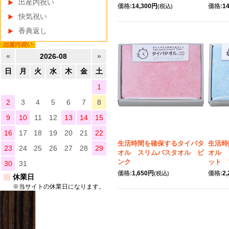
出産内祝い
価格:
14,300円
価格:
1
(税込)
快気祝い
香典返し
«
2026-08
»
日
月
火
水
木
金
土
1
2
3
4
5
6
7
8
9
10
11
12
13
14
15
16
17
18
19
20
21
22
生活時間を確保するタイパタ
生活時
23
24
25
26
27
28
29
オル スリムバスタオル ピ
オル 
ンク
ット 
30
31
価格:
1,650円
価格:
2
(税込)
休業日
※当サイトの休業日になります。