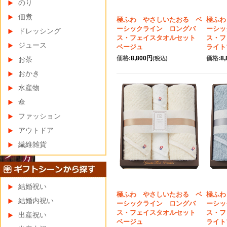
のり
佃煮
極ふわ やさしいたおる ベ
極ふわ
ーシックライン ロングバ
ーシッ
ドレッシング
ス・フェイスタオルセット
ス・
ジュース
ベージュ
ライト
価格:
8,800円
価格:
8
お茶
(税込)
おかき
水産物
傘
ファッション
アウトドア
繊維雑貨
結婚祝い
極ふわ やさしいたおる ベ
極ふわ
結婚内祝い
ーシックライン ロングバ
ーシッ
ス・フェイスタオルセット
ス・
出産祝い
ベージュ
ライト