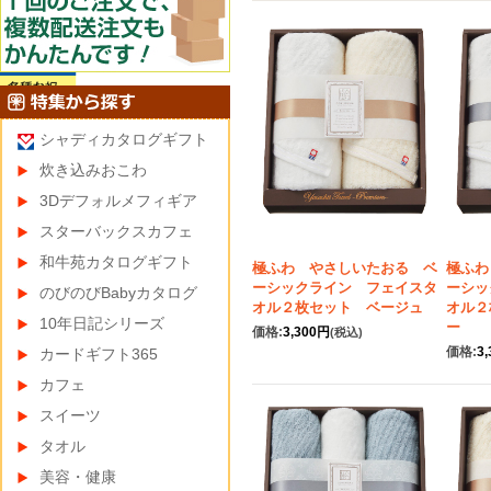
シャディカタログギフト
炊き込みおこわ
3Dデフォルメフィギア
スターバックスカフェ
和牛苑カタログギフト
極ふわ やさしいたおる ベ
極ふわ
ーシックライン フェイスタ
ーシッ
のびのびBabyカタログ
オル２枚セット ベージュ
オル２
10年日記シリーズ
ー
価格:
3,300円
(税込)
価格:
3
カードギフト365
カフェ
スイーツ
タオル
美容・健康