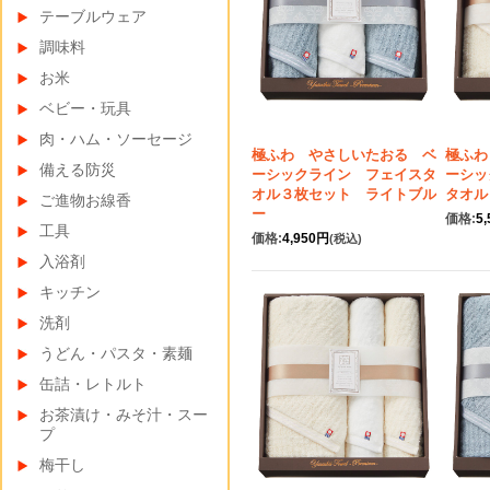
テーブルウェア
調味料
お米
ベビー・玩具
肉・ハム・ソーセージ
極ふわ やさしいたおる ベ
極ふわ
備える防災
ーシックライン フェイスタ
ーシッ
オル３枚セット ライトブル
タオル
ご進物お線香
ー
価格:
5
工具
価格:
4,950円
(税込)
入浴剤
キッチン
洗剤
うどん・パスタ・素麺
缶詰・レトルト
お茶漬け・みそ汁・スー
プ
梅干し