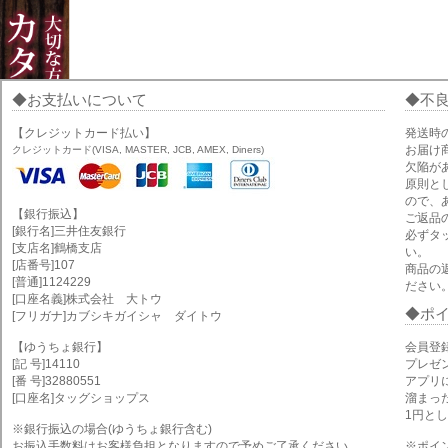
お支払いについて
不
【クレジットカード払い】
発送時
お届け
クレジットカード(VISA, MASTER, JCB, AMEX, Diners)
欠陥が
原則と
ので、
【銀行振込】
ご返品
[銀行名]三井住友銀行
必ずタ
[支店名]鶴橋支店
い。
[店番号]107
商品の
[普通]1124229
ださい
[口座名義]株式会社 大トウ
ポ
[フリガナ]カブシキガイシャ ダイトウ
【ゆうちょ銀行】
会員登
[記 号]14110
プレゼ
[番 号]32880551
アプリ
[口座名]タッグショップス
溜まっ
1円と
※銀行振込の場合(ゆうちょ銀行含む)
お振込手数料はお客様負担となりますので予めご了承ください。
※ポイ