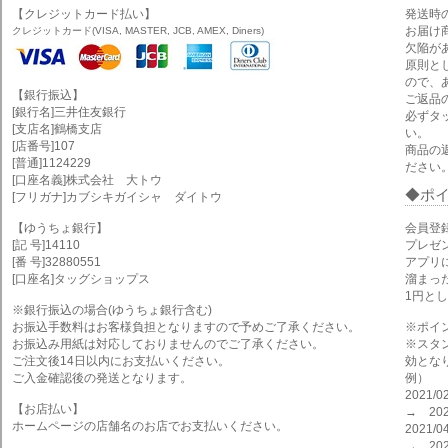
【クレジットカード払い】
発送時
お届け
クレジットカード(VISA, MASTER, JCB, AMEX, Diners)
欠陥が
原則と
ので、
【銀行振込】
ご返品
[銀行名]三井住友銀行
必ずタ
[支店名]鶴橋支店
い。
[店番号]107
商品の
[普通]1124229
ださい
[口座名義]株式会社 大トウ
ポ
[フリガナ]カブシキガイシャ ダイトウ
【ゆうちょ銀行】
会員登
[記 号]14110
プレゼ
[番 号]32880551
アプリ
[口座名]タッグショップス
溜まっ
1円と
※銀行振込の場合(ゆうちょ銀行含む)
お振込手数料はお客様負担となりますので予めご了承ください。
※ポイ
お振込み用紙は対応しておりませんのでご了承ください。
※スタ
ご注文後14日以内にお支払いください。
効とな
ご入金確認後の発送となります。
例）
2021
【お店払い】
→ 202
ホームページの店舗名のお店でお支払いください。
2021
→ 202