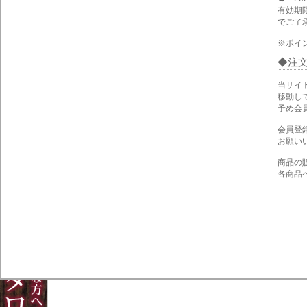
有効期
でご了
※ポイ
注
当サイ
移動し
予め会
会員登
お願い
商品の
各商品