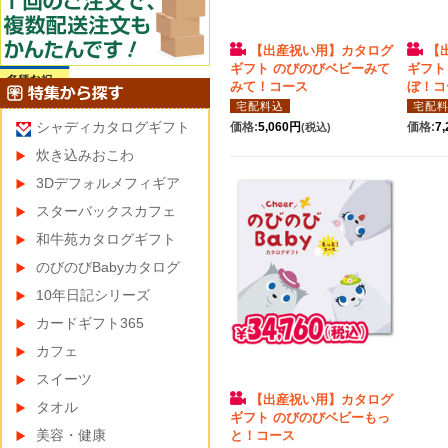
【出産祝い用】カタログ
【
ギフト のびのびベビーみて
ギフト
みて！コース
ぼ！コ
宅配料込
宅配
シャディカタログギフト
価格:
5,060円
価格:
7
(税込)
炊き込みおこわ
3Dデフォルメフィギア
スターバックスカフェ
和牛苑カタログギフト
のびのびBabyカタログ
10年日記シリーズ
カードギフト365
カフェ
スイーツ
【出産祝い用】カタログ
タオル
ギフト のびのびベビーもっ
美容・健康
と！コース