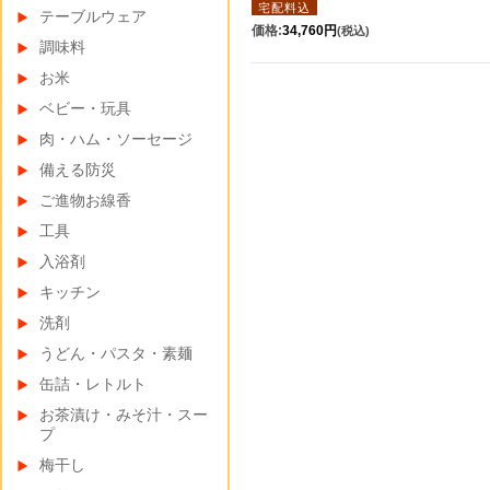
宅配料込
テーブルウェア
価格:
34,760円
(税込)
調味料
お米
ベビー・玩具
肉・ハム・ソーセージ
備える防災
ご進物お線香
工具
入浴剤
キッチン
洗剤
うどん・パスタ・素麺
缶詰・レトルト
お茶漬け・みそ汁・スー
プ
梅干し