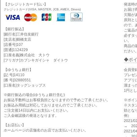
【クレジットカード払い】
発送時
お届け
クレジットカード(VISA, MASTER, JCB, AMEX, Diners)
欠陥が
原則と
ので、
【銀行振込】
ご返品
[銀行名]三井住友銀行
必ずタ
[支店名]鶴橋支店
い。
[店番号]107
商品の
[普通]1124229
ださい
[口座名義]株式会社 大トウ
ポ
[フリガナ]カブシキガイシャ ダイトウ
【ゆうちょ銀行】
会員登
[記 号]14110
プレゼ
[番 号]32880551
アプリ
[口座名]タッグショップス
溜まっ
1円と
※銀行振込の場合(ゆうちょ銀行含む)
お振込手数料はお客様負担となりますので予めご了承ください。
※ポイ
お振込み用紙は対応しておりませんのでご了承ください。
※スタ
ご注文後14日以内にお支払いください。
効とな
ご入金確認後の発送となります。
例）
2021
【お店払い】
→ 202
ホームページの店舗名のお店でお支払いください。
2021
→ 202