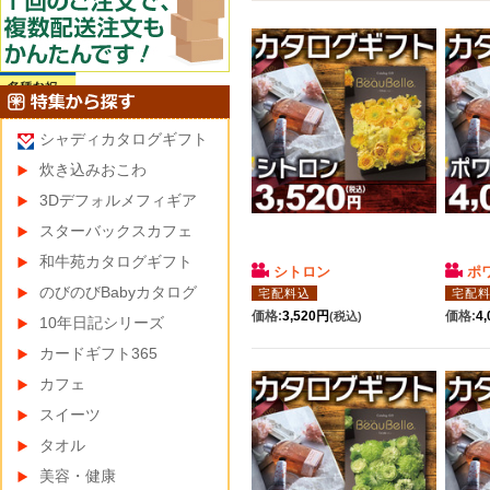
シャディカタログギフト
炊き込みおこわ
3Dデフォルメフィギア
スターバックスカフェ
和牛苑カタログギフト
シトロン
ポ
のびのびBabyカタログ
宅配料込
宅配
価格:
3,520円
価格:
4
(税込)
10年日記シリーズ
カードギフト365
カフェ
スイーツ
タオル
美容・健康