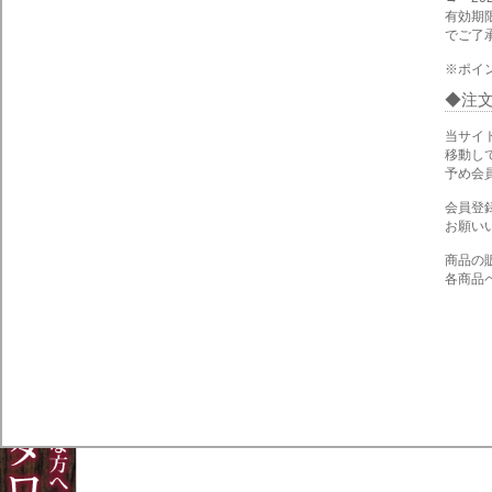
有効期
でご了
※ポイ
注
当サイ
移動し
予め会
会員登
お願い
商品の
各商品