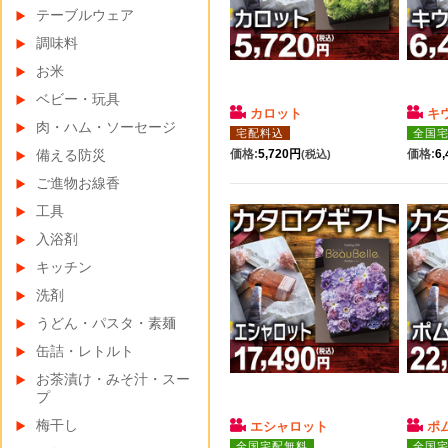
テーブルウェア
調味料
お米
ベビー・玩具
カロット
キ
肉・ハム・ソーセージ
宅配料込
全国
備える防災
価格:
5,720円
価格:
6
(税込)
ご進物お線香
工具
入浴剤
キッチン
洗剤
うどん・パスタ・素麺
缶詰・レトルト
お茶漬け・みそ汁・スー
プ
梅干し
エシャロット
ポ
全国宅配無料
全国