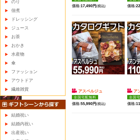
のり
価格:
17,490円
価格:
2
(税込)
佃煮
ドレッシング
ジュース
お茶
おかき
水産物
傘
ファッション
アウトドア
繊維雑貨
アスペルジュ
ア
全国宅配無料
全国
価格:
55,990円
価格:
1
(税込)
結婚祝い
結婚内祝い
出産祝い