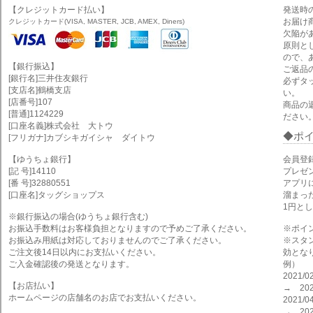
【クレジットカード払い】
発送時
お届け
クレジットカード(VISA, MASTER, JCB, AMEX, Diners)
欠陥が
原則と
ので、
【銀行振込】
ご返品
[銀行名]三井住友銀行
必ずタ
[支店名]鶴橋支店
い。
[店番号]107
商品の
[普通]1124229
ださい
[口座名義]株式会社 大トウ
ポ
[フリガナ]カブシキガイシャ ダイトウ
【ゆうちょ銀行】
会員登
[記 号]14110
プレゼ
[番 号]32880551
アプリ
[口座名]タッグショップス
溜まっ
1円と
※銀行振込の場合(ゆうちょ銀行含む)
お振込手数料はお客様負担となりますので予めご了承ください。
※ポイ
お振込み用紙は対応しておりませんのでご了承ください。
※スタ
ご注文後14日以内にお支払いください。
効とな
ご入金確認後の発送となります。
例）
2021
【お店払い】
→ 202
ホームページの店舗名のお店でお支払いください。
2021
→ 202