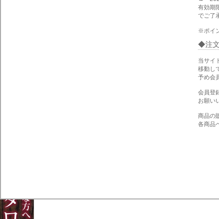
有効期
でご了
※ポイ
注
当サイ
移動し
予め会
会員登
お願い
商品の
各商品