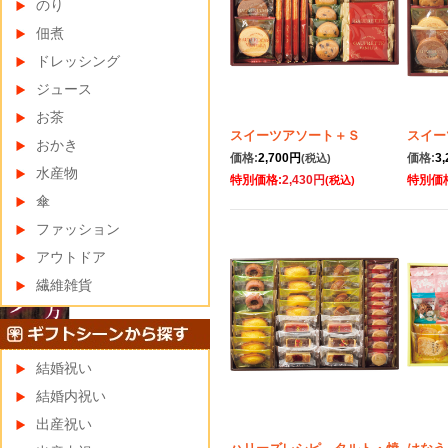
のり
佃煮
ドレッシング
ジュース
お茶
スイーツアソート＋Ｓ
スイー
おかき
価格:
2,700円
価格:
3
(税込)
水産物
特別価格:
2,430円
特別価
(税込)
傘
ファッション
アウトドア
繊維雑貨
結婚祝い
結婚内祝い
出産祝い