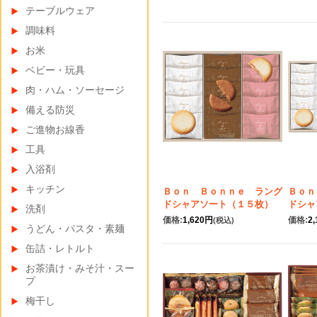
テーブルウェア
調味料
お米
ベビー・玩具
肉・ハム・ソーセージ
備える防災
ご進物お線香
工具
入浴剤
キッチン
Ｂｏｎ Ｂｏｎｎｅ ラング
Ｂｏｎ
ドシャアソート（１５枚）
ドシャ
洗剤
価格:
1,620円
価格:
2
(税込)
うどん・パスタ・素麺
缶詰・レトルト
お茶漬け・みそ汁・スー
プ
梅干し