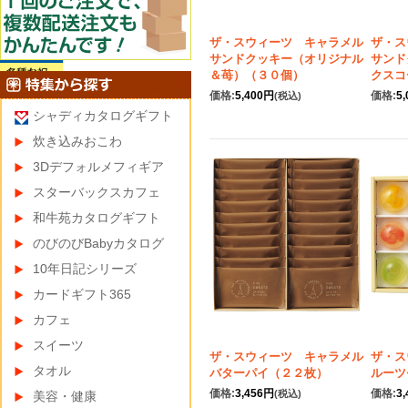
ザ・スウィーツ キャラメル
ザ・ス
サンドクッキー（オリジナル
サンド
＆苺）（３０個）
クスコ
価格:
5,400円
価格:
5
(税込)
シャディカタログギフト
炊き込みおこわ
3Dデフォルメフィギア
スターバックスカフェ
和牛苑カタログギフト
のびのびBabyカタログ
10年日記シリーズ
カードギフト365
カフェ
スイーツ
ザ・スウィーツ キャラメル
ザ・ス
タオル
バターパイ（２２枚）
ルーツ
価格:
3,456円
価格:
3
(税込)
美容・健康