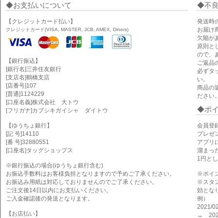
お支払いについて
不
【クレジットカード払い】
発送時
お届け
クレジットカード(VISA, MASTER, JCB, AMEX, Diners)
欠陥が
原則と
ので、
【銀行振込】
ご返品
[銀行名]三井住友銀行
必ずタ
[支店名]鶴橋支店
い。
[店番号]107
商品の
[普通]1124229
ださい
[口座名義]株式会社 大トウ
ポ
[フリガナ]カブシキガイシャ ダイトウ
【ゆうちょ銀行】
会員登
[記 号]14110
プレゼ
[番 号]32880551
アプリ
[口座名]タッグショップス
溜まっ
1円と
※銀行振込の場合(ゆうちょ銀行含む)
お振込手数料はお客様負担となりますので予めご了承ください。
※ポイ
お振込み用紙は対応しておりませんのでご了承ください。
※スタ
ご注文後14日以内にお支払いください。
効とな
ご入金確認後の発送となります。
例）
2021
【お店払い】
→ 202