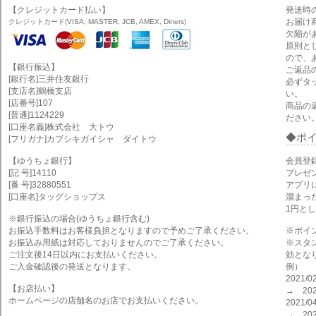
【クレジットカード払い】
発送時
お届け
クレジットカード(VISA, MASTER, JCB, AMEX, Diners)
欠陥が
原則と
ので、
【銀行振込】
ご返品
[銀行名]三井住友銀行
必ずタ
[支店名]鶴橋支店
い。
[店番号]107
商品の
[普通]1124229
ださい
[口座名義]株式会社 大トウ
ポ
[フリガナ]カブシキガイシャ ダイトウ
【ゆうちょ銀行】
会員登
[記 号]14110
プレゼ
[番 号]32880551
アプリ
[口座名]タッグショップス
溜まっ
1円と
※銀行振込の場合(ゆうちょ銀行含む)
お振込手数料はお客様負担となりますので予めご了承ください。
※ポイ
お振込み用紙は対応しておりませんのでご了承ください。
※スタ
ご注文後14日以内にお支払いください。
効とな
ご入金確認後の発送となります。
例）
2021
【お店払い】
→ 202
ホームページの店舗名のお店でお支払いください。
2021
→ 202