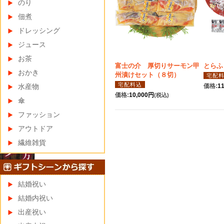
のり
佃煮
ドレッシング
ジュース
お茶
富士の介 厚切りサーモン甲
とらふ
おかき
州漬けセット（８切）
宅配
宅配料込
水産物
価格:
1
価格:
10,000円
(税込)
傘
ファッション
アウトドア
繊維雑貨
結婚祝い
結婚内祝い
出産祝い