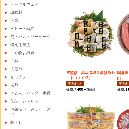
テーブルウェア
調味料
お米
ベビー・玩具
肉・ハム・ソーセージ
備える防災
ご進物お線香
工具
入浴剤
雫監修 高級骨取り漬け魚セ
鳴海屋
キッチン
ット（１０切）
g）
宅配料込
宅配
洗剤
価格:
7,400円
価格:
4
(税込)
うどん・パスタ・素麺
缶詰・レトルト
お茶漬け・みそ汁・スー
プ
梅干し