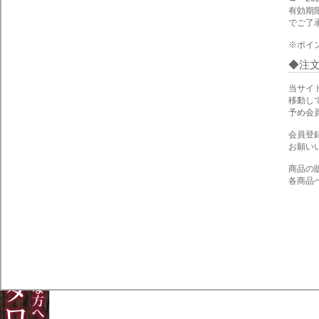
有効期
でご了
※ポイ
注
当サイ
移動し
予め会
会員登
お願い
商品の
各商品