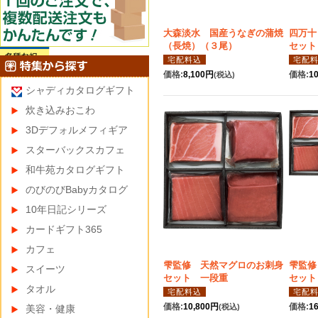
大森淡水 国産うなぎの蒲焼
四万十
（長焼）（３尾）
セット
宅配料込
宅配
価格:
8,100円
価格:
1
(税込)
シャディカタログギフト
炊き込みおこわ
3Dデフォルメフィギア
スターバックスカフェ
和牛苑カタログギフト
のびのびBabyカタログ
10年日記シリーズ
カードギフト365
カフェ
雫監修 天然マグロのお刺身
雫監修
スイーツ
セット 一段重
セット
タオル
宅配料込
宅配
価格:
10,800円
価格:
1
(税込)
美容・健康