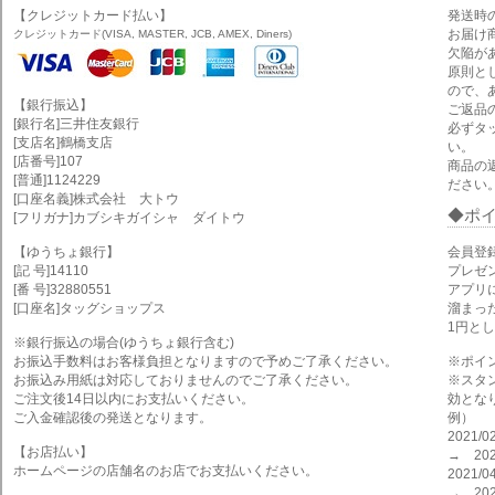
【クレジットカード払い】
発送時
お届け
クレジットカード(VISA, MASTER, JCB, AMEX, Diners)
欠陥が
原則と
ので、
【銀行振込】
ご返品
[銀行名]三井住友銀行
必ずタ
[支店名]鶴橋支店
い。
[店番号]107
商品の
[普通]1124229
ださい
[口座名義]株式会社 大トウ
ポ
[フリガナ]カブシキガイシャ ダイトウ
【ゆうちょ銀行】
会員登
[記 号]14110
プレゼ
[番 号]32880551
アプリ
[口座名]タッグショップス
溜まっ
1円と
※銀行振込の場合(ゆうちょ銀行含む)
お振込手数料はお客様負担となりますので予めご了承ください。
※ポイ
お振込み用紙は対応しておりませんのでご了承ください。
※スタ
ご注文後14日以内にお支払いください。
効とな
ご入金確認後の発送となります。
例）
2021
【お店払い】
→ 202
ホームページの店舗名のお店でお支払いください。
2021
→ 202