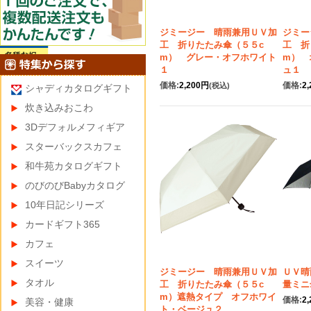
ジミージー 晴雨兼用ＵＶ加
ジミー
工 折りたたみ傘（５５c
工 折
m） グレー・オフホワイト
m） 
１
ュ１
価格:
2,200円
価格:
2
(税込)
シャディカタログギフト
炊き込みおこわ
3Dデフォルメフィギア
スターバックスカフェ
和牛苑カタログギフト
のびのびBabyカタログ
10年日記シリーズ
カードギフト365
カフェ
スイーツ
ジミージー 晴雨兼用ＵＶ加
ＵＶ晴
タオル
工 折りたたみ傘（５５c
量ミニ
m）遮熱タイプ オフホワイ
価格:
2
美容・健康
ト・ベージュ２