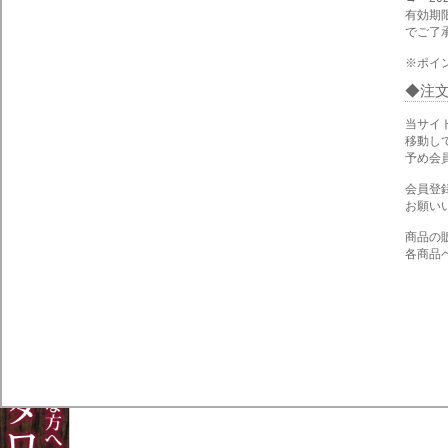
有効期
でご了
※ポイ
注
当サイ
移動し
予め会
会員登
お願い
商品の
各商品