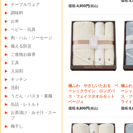
価格:
5
テーブルウェア
価格:
4,950円
(税込)
調味料
お米
ベビー・玩具
肉・ハム・ソーセージ
備える防災
ご進物お線香
工具
入浴剤
キッチン
極ふわ やさしいたおる ベ
極ふわ
洗剤
ーシックライン ロングバ
ーシッ
うどん・パスタ・素麺
ス・フェイスタオルセット
ス・
ベージュ
ライト
缶詰・レトルト
価格:
8,800円
価格:
8
(税込)
お茶漬け・みそ汁・スー
プ
梅干し