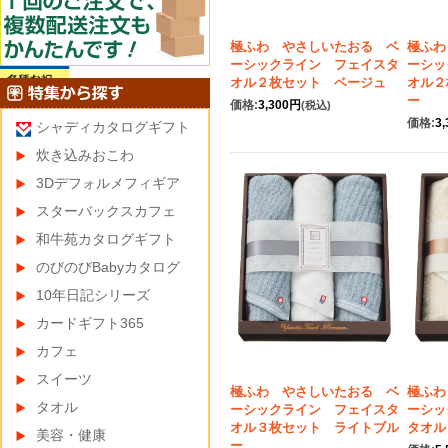
極ふわ やさしいたおる ベ
極ふわ
ーシックライン フェイスタ
ーシッ
オル２枚セット ベージュ
オル２
ー
価格:
3,300円
(税込)
価格:
3
シャディカタログギフト
炊き込みおこわ
3Dデフォルメフィギア
スターバックスカフェ
和牛苑カタログギフト
のびのびBabyカタログ
10年日記シリーズ
カードギフト365
カフェ
スイーツ
極ふわ やさしいたおる ベ
極ふわ
タオル
ーシックライン フェイスタ
ーシッ
オル３枚セット ライトブル
タオル
美容・健康
ー