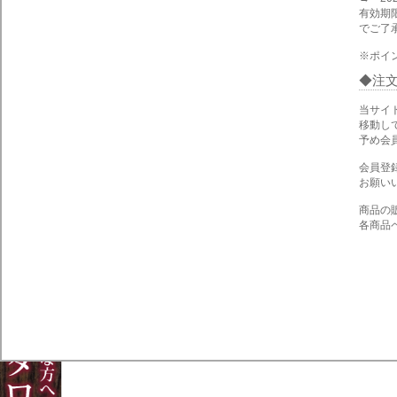
有効期
でご了
※ポイ
注
当サイ
移動し
予め会
会員登
お願い
商品の
各商品