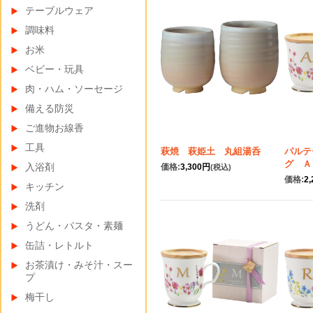
テーブルウェア
調味料
お米
ベビー・玩具
肉・ハム・ソーセージ
備える防災
ご進物お線香
工具
萩焼 萩姫土 丸組湯呑
パルテ
グ Ａ
入浴剤
価格:
3,300円
(税込)
価格:
2
キッチン
洗剤
うどん・パスタ・素麺
缶詰・レトルト
お茶漬け・みそ汁・スー
プ
梅干し