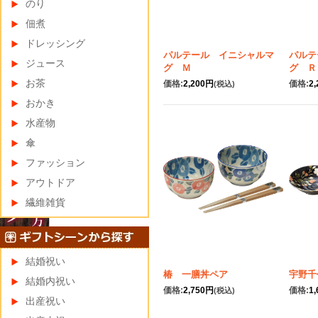
のり
佃煮
ドレッシング
パルテール イニシャルマ
パルテ
ジュース
グ Ｍ
グ Ｒ
お茶
価格:
2,200円
価格:
2
(税込)
おかき
水産物
傘
ファッション
アウトドア
繊維雑貨
結婚祝い
椿 一膳丼ペア
宇野千
結婚内祝い
価格:
2,750円
価格:
1
(税込)
出産祝い