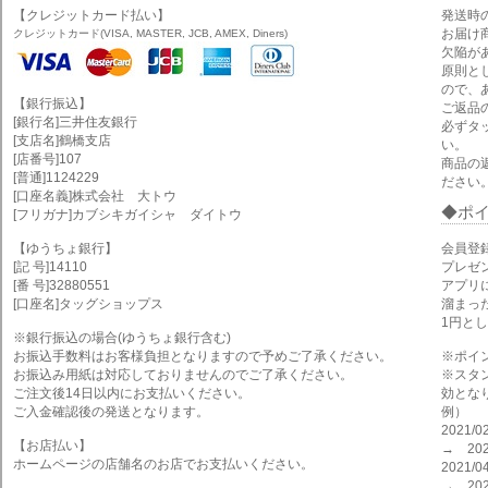
【クレジットカード払い】
発送時
お届け
クレジットカード(VISA, MASTER, JCB, AMEX, Diners)
欠陥が
原則と
ので、
【銀行振込】
ご返品
[銀行名]三井住友銀行
必ずタ
[支店名]鶴橋支店
い。
[店番号]107
商品の
[普通]1124229
ださい
[口座名義]株式会社 大トウ
ポ
[フリガナ]カブシキガイシャ ダイトウ
【ゆうちょ銀行】
会員登
[記 号]14110
プレゼ
[番 号]32880551
アプリ
[口座名]タッグショップス
溜まっ
1円と
※銀行振込の場合(ゆうちょ銀行含む)
お振込手数料はお客様負担となりますので予めご了承ください。
※ポイ
お振込み用紙は対応しておりませんのでご了承ください。
※スタ
ご注文後14日以内にお支払いください。
効とな
ご入金確認後の発送となります。
例）
2021
【お店払い】
→ 202
ホームページの店舗名のお店でお支払いください。
2021
→ 202