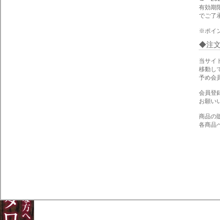
有効期
でご了
※ポイ
注
当サイ
移動し
予め会
会員登
お願い
商品の
各商品