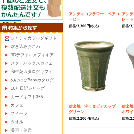
アンティコフラワー ペアコ
アンテ
ーヒー
レート
価格:
3,300円
価格:
3
(税込)
シャディカタログギフト
炊き込みおこわ
3Dデフォルメフィギア
スターバックスカフェ
和牛苑カタログギフト
のびのびBabyカタログ
10年日記シリーズ
カードギフト365
カフェ
信楽焼 泡うまビアカップ
信楽
グリーン
ホワイ
スイーツ
価格:
2,200円
価格:
2
(税込)
タオル
美容・健康