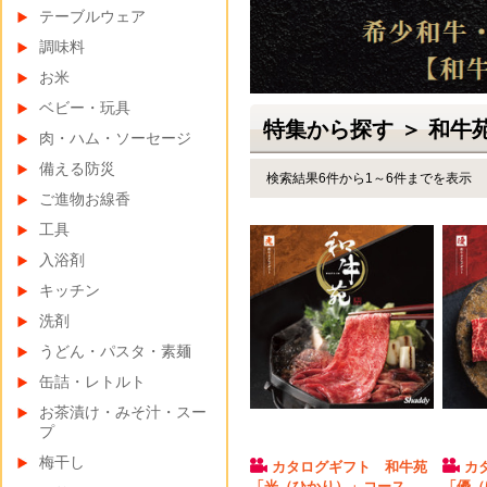
テーブルウェア
調味料
お米
ベビー・玩具
特集から探す ＞ 和牛
肉・ハム・ソーセージ
備える防災
検索結果6件から1～6件までを表示
ご進物お線香
工具
入浴剤
キッチン
洗剤
うどん・パスタ・素麺
缶詰・レトルト
お茶漬け・みそ汁・スー
プ
梅干し
カタログギフト 和牛苑
カ
「光（ひかり）」コース
「優（