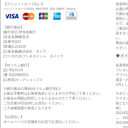
【クレジットカード払い】
発送時
お届け
クレジットカード(VISA, MASTER, JCB, AMEX, Diners)
欠陥が
原則と
ので、
【銀行振込】
ご返品
[銀行名]三井住友銀行
必ずタ
[支店名]鶴橋支店
い。
[店番号]107
商品の
[普通]1124229
ださい
[口座名義]株式会社 大トウ
ポ
[フリガナ]カブシキガイシャ ダイトウ
【ゆうちょ銀行】
会員登
[記 号]14110
プレゼ
[番 号]32880551
アプリ
[口座名]タッグショップス
溜まっ
1円と
※銀行振込の場合(ゆうちょ銀行含む)
お振込手数料はお客様負担となりますので予めご了承ください。
※ポイ
お振込み用紙は対応しておりませんのでご了承ください。
※スタ
ご注文後14日以内にお支払いください。
効とな
ご入金確認後の発送となります。
例）
2021
【お店払い】
→ 202
ホームページの店舗名のお店でお支払いください。
2021
→ 202