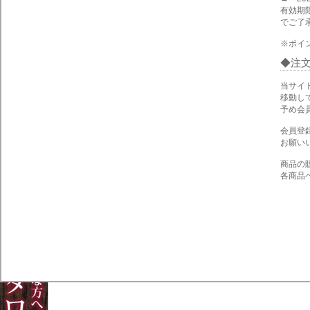
有効期
でご了
※ポイ
注
当サイ
移動し
予め会
会員登
お願い
商品の
各商品