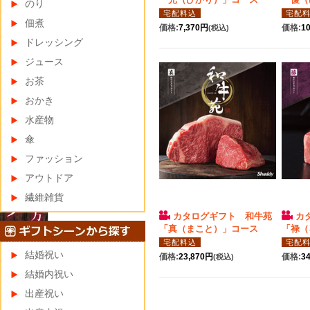
のり
宅配料込
宅配
佃煮
価格:
7,370円
価格:
1
(税込)
ドレッシング
ジュース
お茶
おかき
水産物
傘
ファッション
アウトドア
繊維雑貨
カタログギフト 和牛苑
カ
「真（まこと）」コース
「禄（
宅配料込
宅配
結婚祝い
価格:
23,870円
価格:
3
(税込)
結婚内祝い
出産祝い