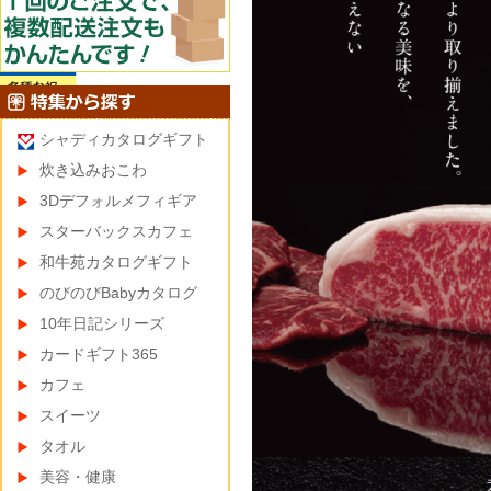
シャディカタログギフト
炊き込みおこわ
3Dデフォルメフィギア
スターバックスカフェ
和牛苑カタログギフト
のびのびBabyカタログ
10年日記シリーズ
カードギフト365
カフェ
スイーツ
タオル
美容・健康