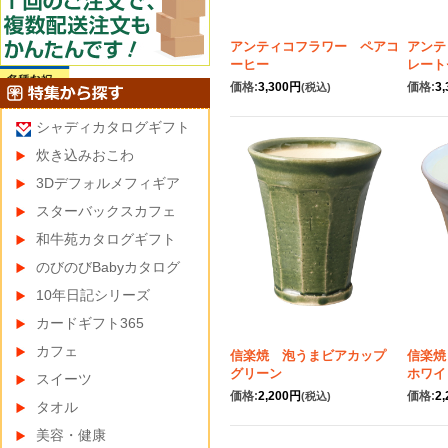
アンティコフラワー ペアコ
アンテ
ーヒー
レート
価格:
3,300円
価格:
3
(税込)
シャディカタログギフト
炊き込みおこわ
3Dデフォルメフィギア
スターバックスカフェ
和牛苑カタログギフト
のびのびBabyカタログ
10年日記シリーズ
カードギフト365
カフェ
信楽焼 泡うまビアカップ
信楽
グリーン
ホワイ
スイーツ
価格:
2,200円
価格:
2
(税込)
タオル
美容・健康