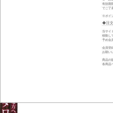
有効期
でご了
※ポイ
注
当サイ
移動し
予め会
会員登
お願い
商品の
各商品