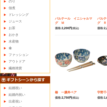
のり
佃煮
ドレッシング
パルテール イニシャルマ
パルテ
ジュース
グ Ｍ
グ Ｒ
お茶
価格:
2,200円
価格:
2
(税込)
おかき
水産物
傘
ファッション
アウトドア
繊維雑貨
結婚祝い
椿 一膳丼ペア
宇野千
結婚内祝い
価格:
2,750円
価格:
1
(税込)
出産祝い