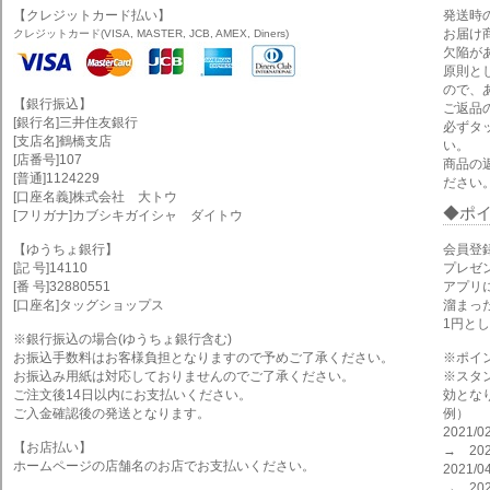
【クレジットカード払い】
発送時
お届け
クレジットカード(VISA, MASTER, JCB, AMEX, Diners)
欠陥が
原則と
ので、
【銀行振込】
ご返品
[銀行名]三井住友銀行
必ずタ
[支店名]鶴橋支店
い。
[店番号]107
商品の
[普通]1124229
ださい
[口座名義]株式会社 大トウ
ポ
[フリガナ]カブシキガイシャ ダイトウ
【ゆうちょ銀行】
会員登
[記 号]14110
プレゼ
[番 号]32880551
アプリ
[口座名]タッグショップス
溜まっ
1円と
※銀行振込の場合(ゆうちょ銀行含む)
お振込手数料はお客様負担となりますので予めご了承ください。
※ポイ
お振込み用紙は対応しておりませんのでご了承ください。
※スタ
ご注文後14日以内にお支払いください。
効とな
ご入金確認後の発送となります。
例）
2021
【お店払い】
→ 202
ホームページの店舗名のお店でお支払いください。
2021
→ 202