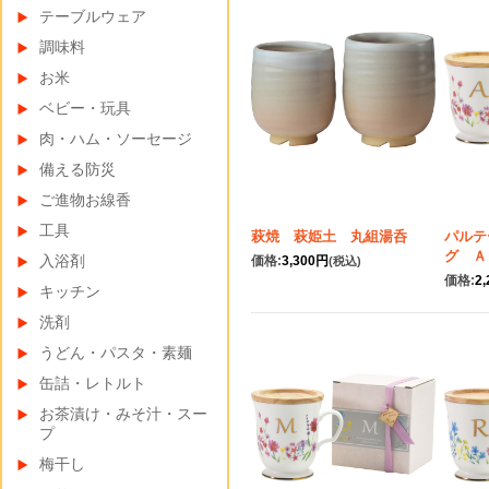
テーブルウェア
調味料
お米
ベビー・玩具
肉・ハム・ソーセージ
備える防災
ご進物お線香
工具
萩焼 萩姫土 丸組湯呑
パルテ
グ Ａ
入浴剤
価格:
3,300円
(税込)
価格:
2
キッチン
洗剤
うどん・パスタ・素麺
缶詰・レトルト
お茶漬け・みそ汁・スー
プ
梅干し