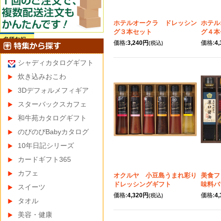
ホテルオークラ ドレッシン
ホテル
グ３本セット
グ４本
価格:
3,240円
価格:
4
(税込)
シャディカタログギフト
炊き込みおこわ
3Dデフォルメフィギア
スターバックスカフェ
和牛苑カタログギフト
のびのびBabyカタログ
10年日記シリーズ
カードギフト365
カフェ
オクルヤ 小豆島うまれ彩り
美食フ
ドレッシングギフト
味料バ
スイーツ
価格:
4,320円
価格:
4
(税込)
タオル
美容・健康