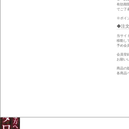
有効期
でご了
※ポイ
注
当サイ
移動し
予め会
会員登
お願い
商品の
各商品