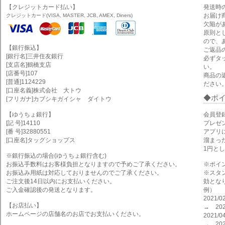
【クレジットカード払い】
発送時
お届け
クレジットカード(VISA, MASTER, JCB, AMEX, Diners)
欠陥が
原則と
ので、
【銀行振込】
ご返品
[銀行名]三井住友銀行
必ずタ
[支店名]鶴橋支店
い。
[店番号]107
商品の
[普通]1124229
ださい
[口座名義]株式会社 大トウ
ポ
[フリガナ]カブシキガイシャ ダイトウ
【ゆうちょ銀行】
会員登
[記 号]14110
プレゼ
[番 号]32880551
アプリ
[口座名]タッグショップス
溜まっ
1円と
※銀行振込の場合(ゆうちょ銀行含む)
お振込手数料はお客様負担となりますので予めご了承ください。
※ポイ
お振込み用紙は対応しておりませんのでご了承ください。
※スタ
ご注文後14日以内にお支払いください。
効とな
ご入金確認後の発送となります。
例）
2021
【お店払い】
→ 202
ホームページの店舗名のお店でお支払いください。
2021
→ 202