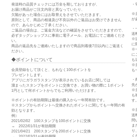
発送時の品質チェックには万全を期しておりますが、
・
お届け商品がご注文内容と異なっていたり、
※
欠陥があった場合にはお取替えをさせていただきます。
が
原則として、商品の相違及び不良以外のご返品はお受けできません
ので、あらかじめご了承ください。
・
ご返品の場合は、ご返金方法などの確認をさせていただきますので、
送
必ずタッグショップスに事前に電子メール、お電話にてご連絡くださ
※
い。
に
商品の返品先をご連絡いたしますので商品到着後7日以内にご返送く
※
ださい。
に
ポイントについて
も
※
会員登録をして頂くと、もれなく100ポイントを
も
プレゼントします。
・
アプリにガラガラスタンプが表示されているお店に関しては
先
溜まったスタンプをポイントに交換でき、お買い物の際に 1ポイント
※
1円として何ポイントからでもご利用いただけます。
も
※ポイントの有効期限は最後の購入から一年間有効です。
す
※スタンプからポイントへ交換されたポイントに関しても一年間の有
※
効となります。
送
例）
問
2021/02/02 100スタンプを100ポイントに交換
ま
→ 2022/01/31が有効期限
り
2021/04/21 200スタンプを200ポイントに交換
く
→ 2022/03/31が有効期限