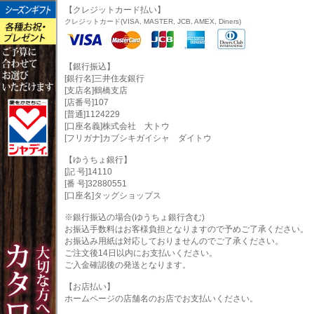
【クレジットカード払い】
クレジットカード(VISA, MASTER, JCB, AMEX, Diners)
【銀行振込】
[銀行名]三井住友銀行
[支店名]鶴橋支店
[店番号]107
[普通]1124229
[口座名義]株式会社 大トウ
[フリガナ]カブシキガイシャ ダイトウ
【ゆうちょ銀行】
[記 号]14110
[番 号]32880551
[口座名]タッグショップス
※銀行振込の場合(ゆうちょ銀行含む)
お振込手数料はお客様負担となりますので予めご了承ください。
お振込み用紙は対応しておりませんのでご了承ください。
ご注文後14日以内にお支払いください。
ご入金確認後の発送となります。
【お店払い】
ホームページの店舗名のお店でお支払いください。