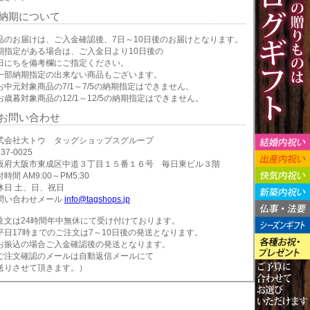
納期について
品のお届けは、ご入金確認後、7日～10日後のお届けとなります。
期指定がある場合は、ご入金日より10日後の
日にちを備考欄にご指定ください。
一部納期指定の出来ない商品もございます。
お中元対象商品の7/1～7/5の納期指定はできません。
お歳暮対象商品の12/1～12/5の納期指定はできません。
お問い合わせ
式会社大トウ タッグショップスグループ
37-0025
阪府大阪市東成区中道３丁目１５番１６号 毎日東ビル３階
時間 AM9:00～PM5:30
休日 土、日、祝日
問い合わせメール
info@tagshops.jp
注文は24時間年中無休にて受け付けております。
平日17時までのご注文は7～10日後の発送となります。
お振込の場合ご入金確認後の発送となります。
ご注文確認のメールは自動返信メールにて
送りさせて頂きます。）