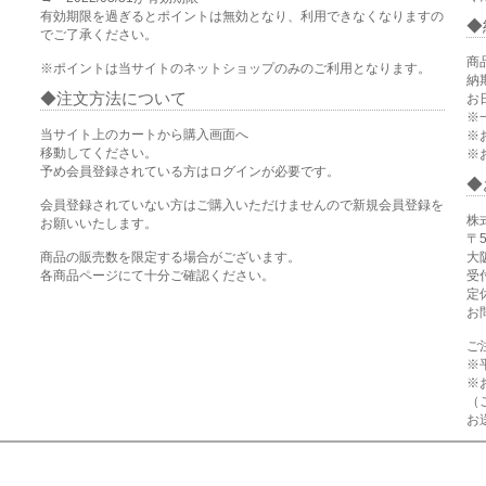
有効期限を過ぎるとポイントは無効となり、利用できなくなりますの
でご了承ください。
商
※ポイントは当サイトのネットショップのみのご利用となります。
納
注文方法について
お
※
当サイト上のカートから購入画面へ
※
移動してください。
※
予め会員登録されている方はログインが必要です。
会員登録されていない方はご購入いただけませんので新規会員登録を
株
お願いいたします。
〒5
商品の販売数を限定する場合がございます。
大
各商品ページにて十分ご確認ください。
受付
定
お
ご
※
※
（
お