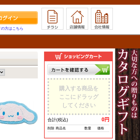
ての方はこちら
購入する商品を
ここにドラッグ
してください
0
円
合計(税込)
削除
商品名
数量
価格