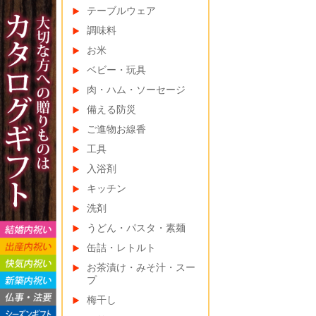
テーブルウェア
調味料
お米
ベビー・玩具
肉・ハム・ソーセージ
備える防災
ご進物お線香
工具
入浴剤
キッチン
洗剤
うどん・パスタ・素麺
缶詰・レトルト
お茶漬け・みそ汁・スー
プ
梅干し