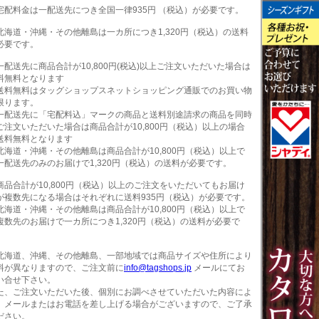
宅配料金は一配送先につき全国一律935円 （税込）が必要です。
北海道・沖縄・その他離島は一カ所につき1,320円（税込）の送料
必要です。
一配送先に商品合計が10,800円(税込)以上ご注文いただいた場合は
料無料となります
送料無料はタッグショップスネットショッピング通販でのお買い物
限ります。
一配送先に「宅配料込」マークの商品と送料別途請求の商品を同時
ご注文いただいた場合は商品合計が10,800円（税込）以上の場合
送料無料となります
北海道・沖縄・その他離島は商品合計が10,800円（税込）以上で
一配送先のみのお届けで1,320円（税込）の送料が必要です。
商品合計が10,800円（税込）以上のご注文をいただいてもお届け
が複数先になる場合はそれぞれに送料935円（税込）が必要です。
北海道・沖縄・その他離島は商品合計が10,800円（税込）以上で
複数先のお届けで一カ所につき1,320円（税込）の送料が必要で
。
北海道、沖縄、その他離島、一部地域では商品サイズや住所により
料が異なりますので、ご注文前に
info@tagshops.jp
メールにてお
い合せ下さい。
た、ご注文いただいた後、個別にお調べさせていただいた内容によ
、メールまたはお電話を差し上げる場合がございますので、ご了承
ださい。