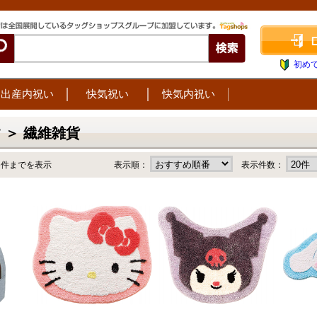
初め
出産内祝い
快気祝い
快気内祝い
 ＞ 繊維雑貨
6件までを表示
表示順：
表示件数：