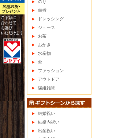
のり
佃煮
ドレッシング
ジュース
お茶
おかき
水産物
傘
ファッション
アウトドア
繊維雑貨
結婚祝い
結婚内祝い
出産祝い